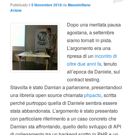
Pubblicato il
5 Novembre 2018
da
Massimiliano
Arione
Dopo una meritata pausa
agostana, a settembre
siamo tornati in pista.
L’argomento era una
ripresa di un
incontro di
oltre due anni fa
, tenuto
all’epoca da Daniele, sul
contract testing.
Stavolta è stato Damian a parlarcene, presentandoci
una libreria open source chiamata
phpacto
, scritta
perché purtroppo quella di Daniele sembra essere
stata abbandonata. L’argomento è stato presentato
con particolare riferimento a un caso concreto che
Damian sta affrontando, quello dello sviluppo di API
di collegamento tra un backend scritto in PHP e un