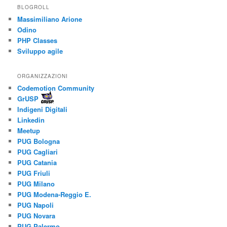
BLOGROLL
Massimiliano Arione
Odino
PHP Classes
Sviluppo agile
ORGANIZZAZIONI
Codemotion Community
GrUSP
Indigeni Digitali
Linkedin
Meetup
PUG Bologna
PUG Cagliari
PUG Catania
PUG Friuli
PUG Milano
PUG Modena-Reggio E.
PUG Napoli
PUG Novara
PUG Palermo