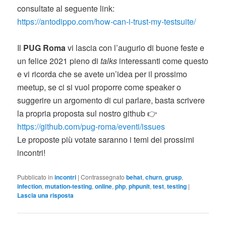
consultate al seguente link:
https://antodippo.com/how-can-i-trust-my-testsuite/
Il
PUG Roma
vi lascia con l’augurio di buone feste e
un felice 2021 pieno di
talks
interessanti come questo
e vi ricorda che se avete un’idea per il prossimo
meetup, se ci si vuol proporre come speaker o
suggerire un argomento di cui parlare, basta scrivere
la propria proposta sul nostro github 👉
https://github.com/pug-roma/eventi/issues
Le proposte più votate saranno i temi dei prossimi
incontri!
Pubblicato in
incontri
|
Contrassegnato
behat
,
churn
,
grusp
,
infection
,
mutation-testing
,
online
,
php
,
phpunit
,
test
,
testing
|
Lascia una risposta