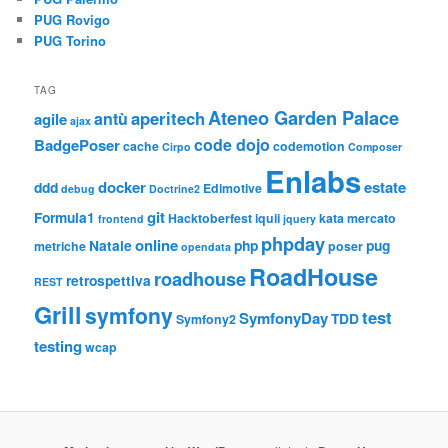
PUG Rovigo
PUG Torino
TAG
Ateneo Garden Palace
aperitech
antù
agile
ajax
code dojo
BadgePoser
cache
codemotion
Cirpo
Composer
Enlabs
docker
estate
ddd
Edimotive
debug
Doctrine2
git
Formula1
Hacktoberfest
iquii
kata
mercato
frontend
jquery
phpday
online
Natale
php
pug
metriche
poser
opendata
RoadHouse
roadhouse
retrospettiva
REST
Grill
symfony
test
SymfonyDay
TDD
Symfony2
testing
wcap