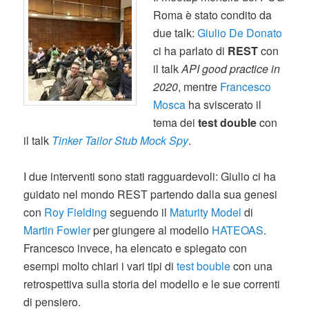
Roma è stato condito da
due talk:
Giulio De Donato
ci ha parlato di
REST
con
il talk
API good practice in
2020
, mentre
Francesco
Mosca
ha sviscerato il
tema dei
test double
con
il talk
Tinker Tailor Stub Mock Spy
.
I due interventi sono stati ragguardevoli: Giulio ci ha
guidato nel mondo REST partendo dalla sua genesi
con
Roy Fielding
seguendo il
Maturity Model
di
Martin Fowler
per giungere al modello
HATEOAS
.
Francesco invece, ha elencato e spiegato con
esempi molto chiari i vari tipi di
test bouble
con una
retrospettiva sulla storia del modello e le sue correnti
di pensiero.