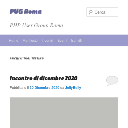
PUG Roma
Cer
PHP User Group Roma
Menù principale
Home
Manifesto
Incontri
Eventi
Iscriviti
Vai al contenuto principale
Vai al contenuto secondario
ARCHIVI TAG:
TESTING
Incontro di dicembre 2020
Pubblicato il
30 Dicembre 2020
da
JellyBelly