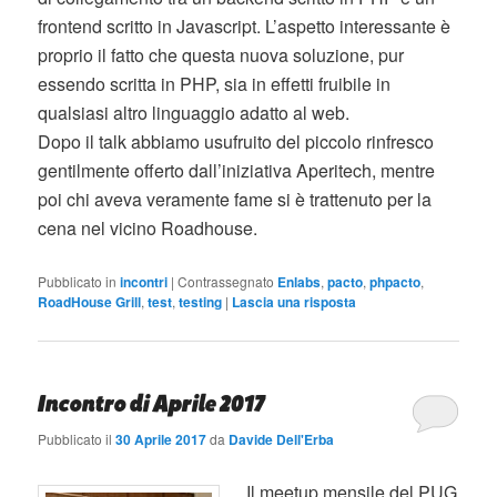
frontend scritto in Javascript. L’aspetto interessante è
proprio il fatto che questa nuova soluzione, pur
essendo scritta in PHP, sia in effetti fruibile in
qualsiasi altro linguaggio adatto al web.
Dopo il talk abbiamo usufruito del piccolo rinfresco
gentilmente offerto dall’iniziativa Aperitech, mentre
poi chi aveva veramente fame si è trattenuto per la
cena nel vicino Roadhouse.
Pubblicato in
incontri
|
Contrassegnato
Enlabs
,
pacto
,
phpacto
,
RoadHouse Grill
,
test
,
testing
|
Lascia una risposta
Incontro di Aprile 2017
Pubblicato il
30 Aprile 2017
da
Davide Dell'Erba
Il meetup mensile del PUG