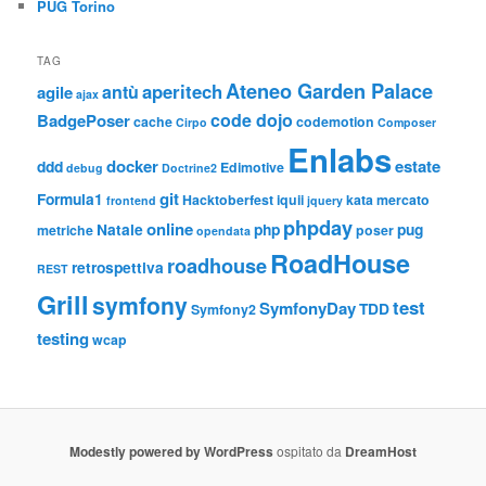
PUG Torino
TAG
Ateneo Garden Palace
aperitech
antù
agile
ajax
code dojo
BadgePoser
cache
codemotion
Cirpo
Composer
Enlabs
docker
estate
ddd
Edimotive
debug
Doctrine2
git
Formula1
Hacktoberfest
iquii
kata
mercato
frontend
jquery
phpday
online
Natale
php
pug
metriche
poser
opendata
RoadHouse
roadhouse
retrospettiva
REST
Grill
symfony
test
SymfonyDay
TDD
Symfony2
testing
wcap
Modestly powered by WordPress
ospitato da
DreamHost