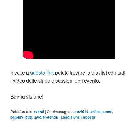
Invece a
questo link
potete trovare la playlist con tutti
i video delle singole sessioni dell’evento.
Buona visione!
Pubblicato in
eventi
|
Contrassegnato
covid19
,
online
,
panel
,
phpday
,
pug
,
tavolarotonda
|
Lascia una risposta