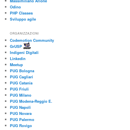
Massimiliano Arione
Odino
PHP Classes
Sviluppo agile
ORGANIZZAZIONI
Codemotion Community
GrUSP
Indigeni Digitali
Linkedin
Meetup
PUG Bologna
PUG Cagliari
PUG Catania
PUG Friuli
PUG Milano
PUG Modena-Reggio E.
PUG Napoli
PUG Novara
PUG Palermo
PUG Rovigo