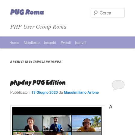
PUG Roma
Cer
PHP User Group Roma
Menù principale
Home
Manifesto
Incontri
Eventi
Iscriviti
Vai al contenuto principale
Vai al contenuto secondario
ARCHIVI TAG:
TAVOLAROTONDA
phpday PUG Edition
Pubblicato il
13 Giugno 2020
da
Massimiliano Arione
A