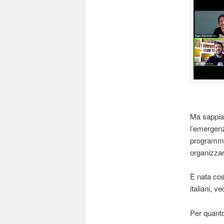
Ma sappia
l’emergenz
programma
organizzar
È nata cos
italiani, v
Per quanto