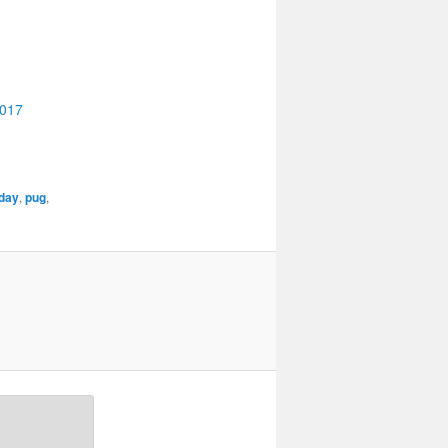
2017
day
,
pug
,