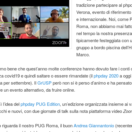
tradizione partecipare al php
Verona, evento di riferimento
e internazionale. Noi, come
Roma, non abbiamo mai fatt
nel tempo la nostra presenza
tipicamente festeggiata con u
gruppo a bordo piscina dell’H
Marco.
mo bene che quest’anno molte conferenze hanno dovuto fare i conti 
a covid19 e quindi saltare o essere rimandate (il
phpday 2020
a oggi 
 per settembre). Il
GrUS
P
però non si è perso d’animo e ha pensato
e un evento alternativo, da fruire online.
ì l’idea del
phpday PUG Edition
, un’edizione organizzata insieme ai 
ecchi e nuovi, con due giornate di talk sulla nota piattaforma video
Zoo
 riguarda il nostro PUG Roma, il buon
Andrea Giannantonio
(recente