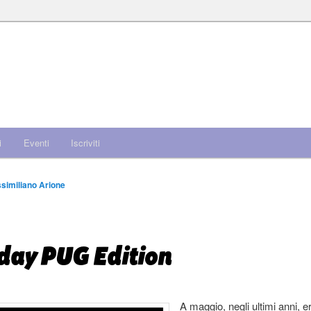
i
Eventi
Iscriviti
similiano Arione
day PUG Edition
A maggio, negli ultimi anni, e