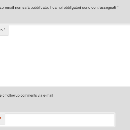
izzo email non sarà pubblicato.
I campi obbligatori sono contrassegnati
*
to
*
e of followup comments via e-mail
*