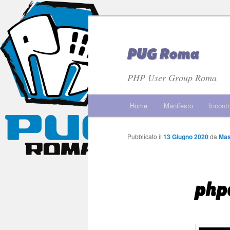
PUG Roma
PHP User Group Roma
Menù principale
Home
Manifesto
Incontr
Vai al contenuto principale
Vai al contenuto secondario
Pubblicato il
13 Giugno 2020
da
Mas
php