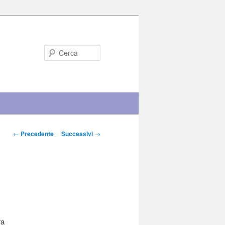
Cerca
Navigazione articolo
←
Precedente
Successivi
→
ra