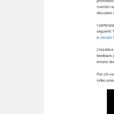
promosso a
membri rap
discutere 
I partecipa
seguenti:
e
Jacopo 
L’iniziati
feedback p
emersi dur
Per chi vo
video pres