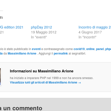
TI
G edition 2021
phpDay 2012
Incontro di maggio 
021
19 Maggio 2012
4 Giugno 2017
In "eventi"
In "incontri"
olo è stato pubblicato in
eventi
e contrassegnato come
covid19
,
online
,
panel
,
php
da
da
Massimiliano Arione
. Aggiungi il
permalink
ai segnalibri.
Informazioni su Massimiliano Arione
ha iniziato a imparare PHP nel 1999 e non ha ancora smesso.
Visualizza tutti gli articoli di Massimiliano Arione
→
a un commento