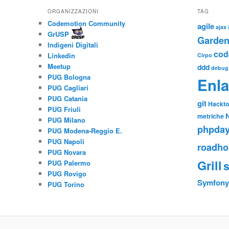
ORGANIZZAZIONI
TAG
Codemotion Community
agile
ajax
GrUSP
Garden
Indigeni Digitali
cod
Linkedin
Cirpo
Meetup
ddd
debug
PUG Bologna
Enl
PUG Cagliari
PUG Catania
git
Hackto
PUG Friuli
metriche
PUG Milano
phpda
PUG Modena-Reggio E.
PUG Napoli
roadho
PUG Novara
Grill
PUG Palermo
PUG Rovigo
Symfon
PUG Torino