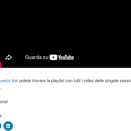
uesto link
potete trovare la playlist con tutti i video delle singole sessi
.
ione!
I: