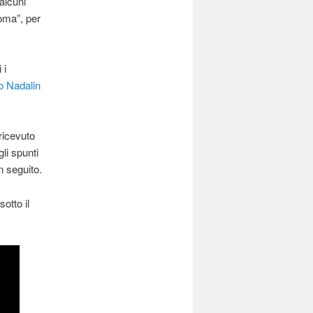
alcuni
oma”, per
 i
o Nadalin
ricevuto
li spunti
n seguito.
otto il