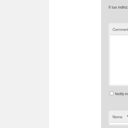
Il tuo indir
Commen
Notify m
Nome