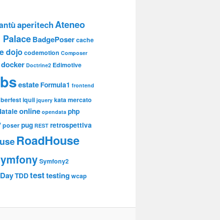
Ateneo
aperitech
antù
 Palace
BadgePoser
cache
e dojo
codemotion
Composer
docker
Edimotive
Doctrine2
abs
estate
Formula1
frontend
berfest
iquii
kata
mercato
jquery
online
Natale
php
opendata
y
pug
retrospettiva
poser
REST
RoadHouse
use
symfony
Symfony2
test
yDay
testing
TDD
wcap