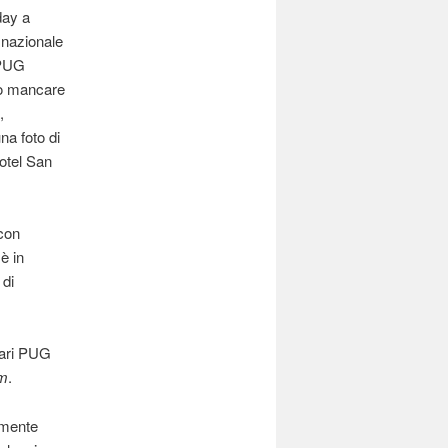
day a
 nazionale
 PUG
o mancare
,
na foto di
otel San
con
è in
 di
vari PUG
m
.
mente