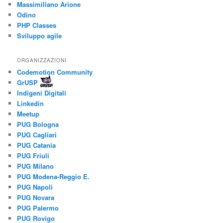
Massimiliano Arione
Odino
PHP Classes
Sviluppo agile
ORGANIZZAZIONI
Codemotion Community
GrUSP
Indigeni Digitali
Linkedin
Meetup
PUG Bologna
PUG Cagliari
PUG Catania
PUG Friuli
PUG Milano
PUG Modena-Reggio E.
PUG Napoli
PUG Novara
PUG Palermo
PUG Rovigo