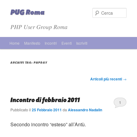
PUG Roma
Cer
PHP User Group Roma
Menù principale
Home
Manifesto
Incontri
Eventi
Iscriviti
Vai al contenuto principale
Vai al contenuto secondario
ARCHIVI TAG:
PHPDAY
Navigazione articolo
Articoli più recenti
→
Incontro di febbraio 2011
1
Pubblicato il
25 Febbraio 2011
da
Alessandro Nadalin
Secondo incontro “esteso” all’Antù.