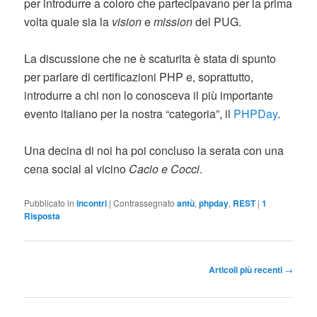
per introdurre a coloro che partecipavano per la prima
volta quale sia la
vision
e
mission
del PUG.
La discussione che ne è scaturita è stata di spunto
per parlare di certificazioni PHP e, soprattutto,
introdurre a chi non lo conosceva il più importante
evento italiano per la nostra “categoria”, il
PHPDay
.
Una decina di noi ha poi concluso la serata con una
cena social al vicino
Cacio e Cocci
.
Pubblicato in
incontri
|
Contrassegnato
antù
,
phpday
,
REST
|
1
Risposta
Navigazione articolo
Articoli più recenti
→