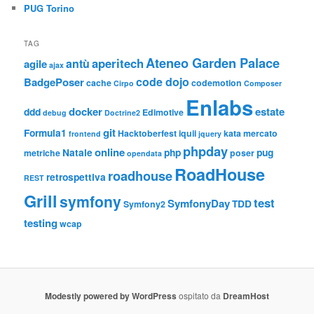
PUG Torino
TAG
Ateneo Garden Palace
aperitech
antù
agile
ajax
code dojo
BadgePoser
cache
codemotion
Cirpo
Composer
Enlabs
docker
estate
ddd
Edimotive
debug
Doctrine2
git
Formula1
Hacktoberfest
iquii
kata
mercato
frontend
jquery
phpday
online
Natale
php
pug
metriche
poser
opendata
RoadHouse
roadhouse
retrospettiva
REST
Grill
symfony
test
SymfonyDay
TDD
Symfony2
testing
wcap
Modestly powered by WordPress
ospitato da
DreamHost