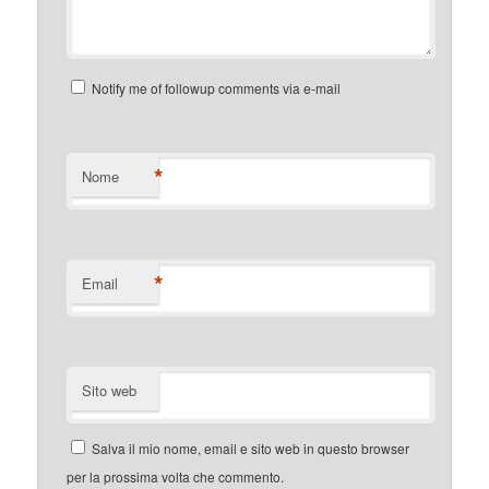
Notify me of followup comments via e-mail
*
Nome
*
Email
Sito web
Salva il mio nome, email e sito web in questo browser
per la prossima volta che commento.