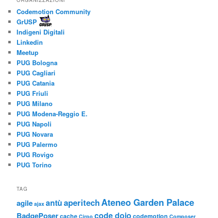
Codemotion Community
GrUSP
Indigeni Digitali
Linkedin
Meetup
PUG Bologna
PUG Cagliari
PUG Catania
PUG Friuli
PUG Milano
PUG Modena-Reggio E.
PUG Napoli
PUG Novara
PUG Palermo
PUG Rovigo
PUG Torino
TAG
Ateneo Garden Palace
aperitech
antù
agile
ajax
code dojo
BadgePoser
cache
codemotion
Cirpo
Composer