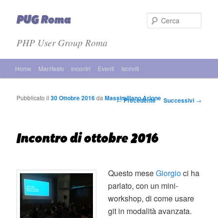
PUG Roma
Cer
PHP User Group Roma
Menù principale
Home
Manifesto
Incontri
Eventi
Iscriviti
Vai al contenuto principale
Vai al contenuto secondario
Pubblicato il
30 Ottobre 2016
da
Massimiliano Arione
Navigazione articolo
←
Precedente
Successivi
→
Incontro di ottobre 2016
Questo mese
Giorgio
ci ha
parlato, con un mini-
workshop, di come usare
git in modalità avanzata.