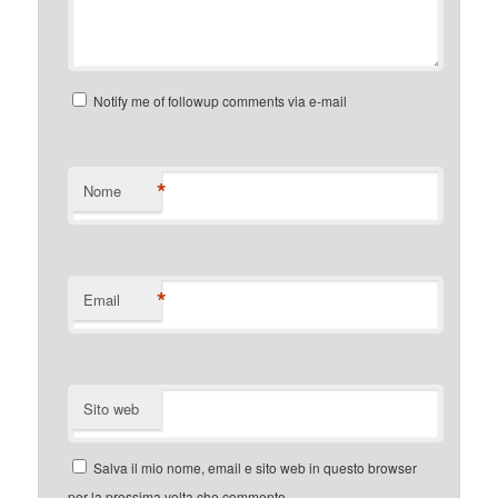
Notify me of followup comments via e-mail
*
Nome
*
Email
Sito web
Salva il mio nome, email e sito web in questo browser
per la prossima volta che commento.