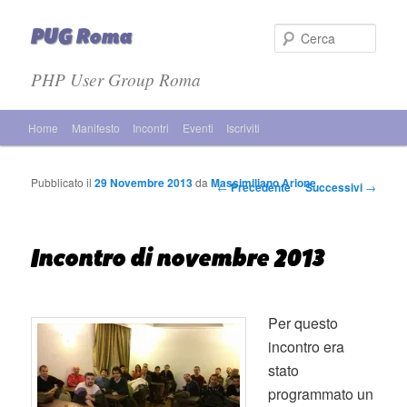
PUG Roma
Cer
PHP User Group Roma
Menù principale
Home
Manifesto
Incontri
Eventi
Iscriviti
Vai al contenuto principale
Vai al contenuto secondario
Pubblicato il
29 Novembre 2013
da
Massimiliano Arione
Navigazione articolo
←
Precedente
Successivi
→
Incontro di novembre 2013
Per questo
incontro era
stato
programmato un