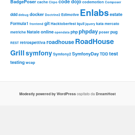
code dojo
BadgePoser
cache
codemotion
Cirpo
Composer
Enlabs
docker
estate
ddd
Edimotive
debug
Doctrine2
git
Formula1
Hacktoberfest
iquii
kata
mercato
frontend
jquery
phpday
online
Natale
php
pug
metriche
poser
opendata
RoadHouse
roadhouse
retrospettiva
REST
Grill
symfony
test
SymfonyDay
TDD
Symfony2
testing
wcap
Modestly powered by WordPress
ospitato da
DreamHost