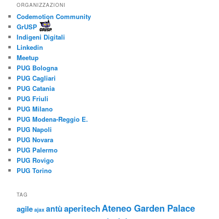
ORGANIZZAZIONI
Codemotion Community
GrUSP
Indigeni Digitali
Linkedin
Meetup
PUG Bologna
PUG Cagliari
PUG Catania
PUG Friuli
PUG Milano
PUG Modena-Reggio E.
PUG Napoli
PUG Novara
PUG Palermo
PUG Rovigo
PUG Torino
TAG
Ateneo Garden Palace
aperitech
antù
agile
ajax