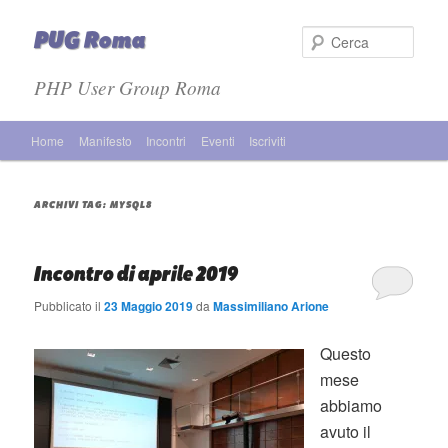
PUG Roma
Cer
PHP User Group Roma
Menù principale
Home
Manifesto
Incontri
Eventi
Iscriviti
Vai al contenuto principale
Vai al contenuto secondario
ARCHIVI TAG:
MYSQL8
Incontro di aprile 2019
Pubblicato il
23 Maggio 2019
da
Massimiliano Arione
Questo
mese
abbiamo
avuto il