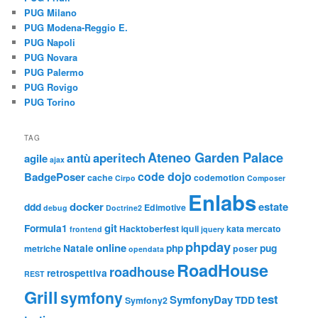
PUG Milano
PUG Modena-Reggio E.
PUG Napoli
PUG Novara
PUG Palermo
PUG Rovigo
PUG Torino
TAG
Ateneo Garden Palace
aperitech
antù
agile
ajax
code dojo
BadgePoser
cache
codemotion
Cirpo
Composer
Enlabs
docker
estate
ddd
Edimotive
debug
Doctrine2
git
Formula1
Hacktoberfest
iquii
kata
mercato
frontend
jquery
phpday
online
Natale
php
pug
metriche
poser
opendata
RoadHouse
roadhouse
retrospettiva
REST
Grill
symfony
test
SymfonyDay
TDD
Symfony2