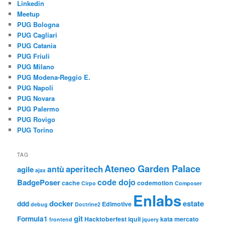
Linkedin
Meetup
PUG Bologna
PUG Cagliari
PUG Catania
PUG Friuli
PUG Milano
PUG Modena-Reggio E.
PUG Napoli
PUG Novara
PUG Palermo
PUG Rovigo
PUG Torino
TAG
Ateneo Garden Palace
aperitech
antù
agile
ajax
code dojo
BadgePoser
cache
codemotion
Cirpo
Composer
Enlabs
docker
estate
ddd
Edimotive
debug
Doctrine2
git
Formula1
Hacktoberfest
iquii
kata
mercato
frontend
jquery