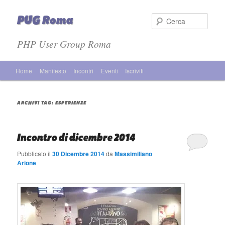
PUG Roma
Cer
PHP User Group Roma
Menù principale
Home
Manifesto
Incontri
Eventi
Iscriviti
Vai al contenuto principale
Vai al contenuto secondario
ARCHIVI TAG:
ESPERIENZE
Incontro di dicembre 2014
Pubblicato il
30 Dicembre 2014
da
Massimiliano
Arione